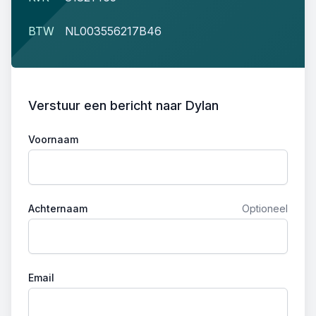
Email
BTW
NL003556217B46
Verstuur een bericht naar Dylan
Voornaam
Achternaam
Optioneel
Email