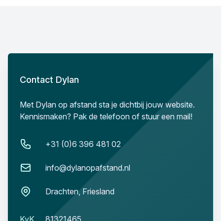
Contact Dylan
Contact Dylan
Met Dylan op afstand sta je dichtbij jouw website.
Kennismaken? Pak de telefoon of stuur een mail!
Telefoonnummer
+31 (0)6 396 481 02
Email
info@dylanopafstand.nl
Locatie
Drachten, Friesland
KvK:
KvK
81321465