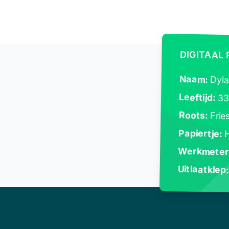
DIGITAAL
Naam:
Dyla
Leeftijd:
3
Roots:
Frie
Papiertje:
H
Werkmeter
Uitlaatklep