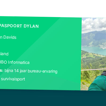
 PASPOORT DYLAN
n Davids
3
sland
BO Informatica
s:
bijna 14 jaar bureau-ervaring
:
survivalsport