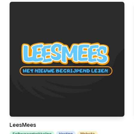
LeesMees
Softwareontwikkeling
Hosting
Website