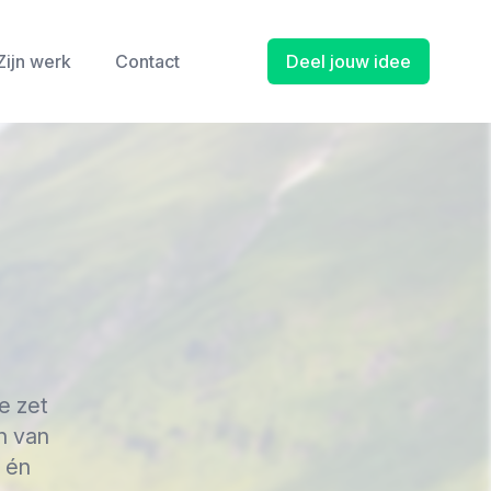
Zijn werk
Contact
Deel jouw idee
e zet
en van
t én