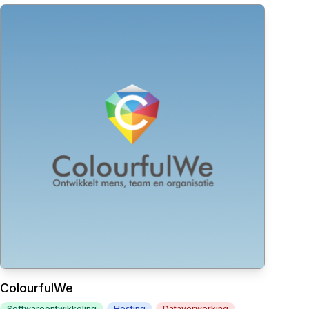
ColourfulWe
Softwareontwikkeling
Hosting
Dataverwerking