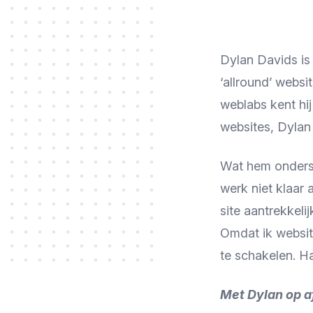
Dylan Davids is
‘allround’ websi
weblabs kent hij
websites, Dylan 
Wat hem ondersch
werk niet klaar 
site aantrekkeli
Omdat ik websit
te schakelen. Han
Met Dylan op af